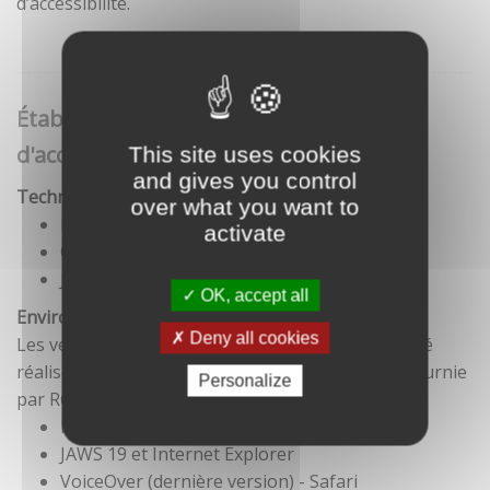
d’accessibilité.
Établissement de cette déclaration
d'accessibilité
This site uses cookies
and gives you control
Technologies utilisées pour la réalisation du site
over what you want to
HTML5
activate
CSS
JavaScript
OK, accept all
Environnement de test
Deny all cookies
Les vérifications de restitution de contenus ont été
réalisées conformément à la base de référence fournie
Personalize
par RGAA 3.
Firefox et NVDA
JAWS 19 et Internet Explorer
VoiceOver (dernière version) - Safari