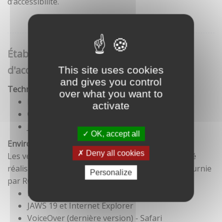
d’accessibilité.
Établissement de cette déclaration
d'accessibilité
This site uses cookies
and gives you control
Technologies utilisées pour la réalisation du site
over what you want to
HTML5
activate
CSS
JavaScript
OK, accept all
Environnement de test
Deny all cookies
Les vérifications de restitution de contenus ont été
réalisées conformément à la base de référence fournie
Personalize
par RGAA 3.
Firefox et NVDA
JAWS 19 et Internet Explorer
VoiceOver (dernière version) - Safari