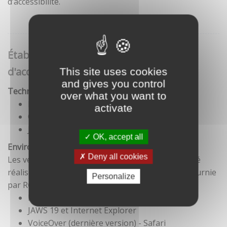
d’accessibilité.
Établissement de cette déclaration
d'accessibilité
This site uses cookies
and gives you control
Technologies utilisées pour la réalisation du site
over what you want to
HTML5
activate
CSS
JavaScript
OK, accept all
Environnement de test
Deny all cookies
Les vérifications de restitution de contenus ont été
réalisées conformément à la base de référence fournie
Personalize
par RGAA 3.
Firefox et NVDA
JAWS 19 et Internet Explorer
VoiceOver (dernière version) - Safari