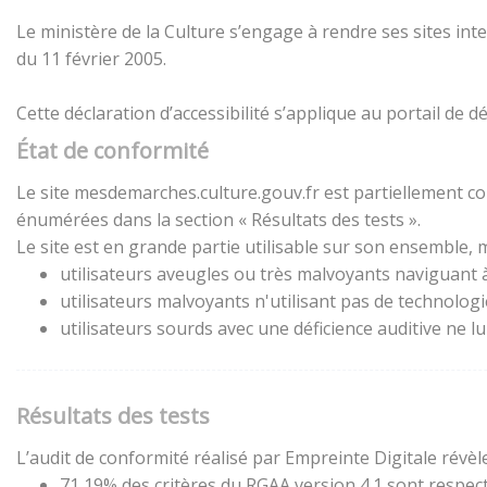
Le ministère de la Culture s’engage à rendre ses sites inte
du 11 février 2005.
Cette déclaration d’accessibilité s’applique au portail de
État de conformité
Le site mesdemarches.culture.gouv.fr est partiellement con
énumérées dans la section « Résultats des tests ».
Le site est en grande partie utilisable sur son ensemble, m
utilisateurs aveugles ou très malvoyants naviguant à 
utilisateurs malvoyants n'utilisant pas de technolog
utilisateurs sourds avec une déficience auditive ne 
Résultats des tests
L’audit de conformité réalisé par Empreinte Digitale révèle
71,19% des critères du RGAA version 4.1 sont respect