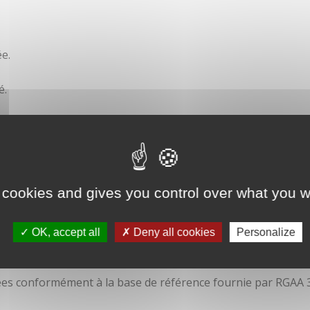
e.
é.
ité
 cookies and gives you control over what you w
OK, accept all
Deny all cookies
Personalize
isées conformément à la base de référence fournie par RGAA 3