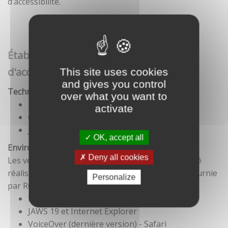
d’accessibilité.
Établissement de cette déclaration
d'accessibilité
This site uses cookies
and gives you control
Technologies utilisées pour la réalisation du site
over what you want to
HTML5
activate
CSS
JavaScript
OK, accept all
Environnement de test
Deny all cookies
Les vérifications de restitution de contenus ont été
réalisées conformément à la base de référence fournie
Personalize
par RGAA 3.
Firefox et NVDA
JAWS 19 et Internet Explorer
VoiceOver (dernière version) - Safari