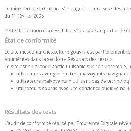
Le ministère de la Culture s’engage à rendre ses sites inte
du 11 février 2005.
Cette déclaration d’accessibilité s’applique au portail de
État de conformité
Le site mesdemarches.culture.gouv.fr est partiellement con
énumérées dans la section « Résultats des tests ».
Le site est en grande partie utilisable sur son ensemble, m
utilisateurs aveugles ou très malvoyants naviguant à 
utilisateurs malvoyants n'utilisant pas de technolog
utilisateurs sourds avec une déficience auditive ne 
Résultats des tests
L’audit de conformité réalisé par Empreinte Digitale révèle
71,19% des critères du RGAA version 4.1 sont respect