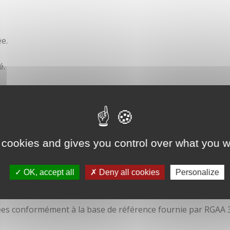
e.
é.
ité
 cookies and gives you control over what you w
OK, accept all
Deny all cookies
Personalize
isées conformément à la base de référence fournie par RGAA 3