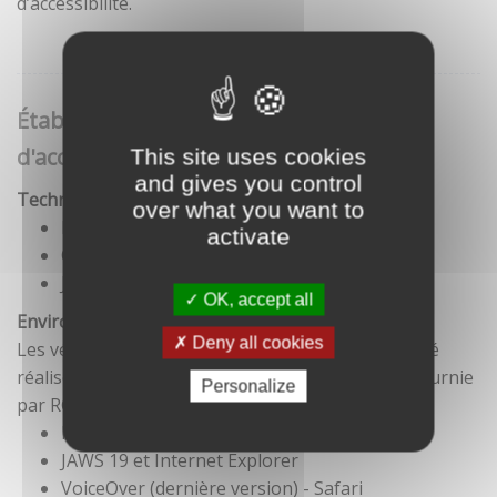
d’accessibilité.
Établissement de cette déclaration
d'accessibilité
This site uses cookies
and gives you control
Technologies utilisées pour la réalisation du site
over what you want to
HTML5
activate
CSS
JavaScript
OK, accept all
Environnement de test
Deny all cookies
Les vérifications de restitution de contenus ont été
réalisées conformément à la base de référence fournie
Personalize
par RGAA 3.
Firefox et NVDA
JAWS 19 et Internet Explorer
VoiceOver (dernière version) - Safari