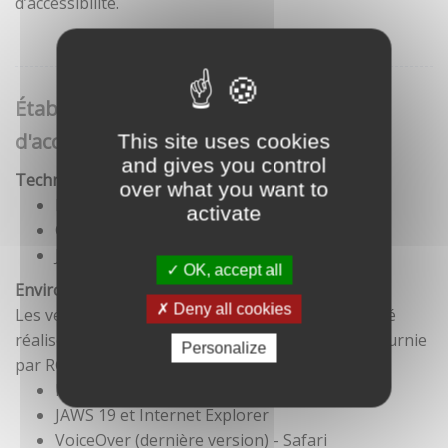
d’accessibilité.
Établissement de cette déclaration
d'accessibilité
This site uses cookies
and gives you control
Technologies utilisées pour la réalisation du site
over what you want to
HTML5
activate
CSS
JavaScript
OK, accept all
Environnement de test
Deny all cookies
Les vérifications de restitution de contenus ont été
réalisées conformément à la base de référence fournie
Personalize
par RGAA 3.
Firefox et NVDA
JAWS 19 et Internet Explorer
VoiceOver (dernière version) - Safari