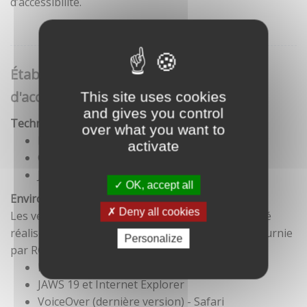
d’accessibilité.
Établissement de cette déclaration
d'accessibilité
This site uses cookies
and gives you control
Technologies utilisées pour la réalisation du site
over what you want to
HTML5
activate
CSS
JavaScript
OK, accept all
Environnement de test
Deny all cookies
Les vérifications de restitution de contenus ont été
réalisées conformément à la base de référence fournie
Personalize
par RGAA 3.
Firefox et NVDA
JAWS 19 et Internet Explorer
VoiceOver (dernière version) - Safari