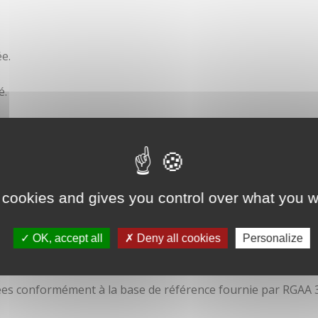
e.
é.
ité
 cookies and gives you control over what you w
OK, accept all
Deny all cookies
Personalize
isées conformément à la base de référence fournie par RGAA 3