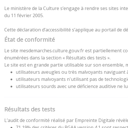
Le ministère de la Culture s’engage à rendre ses sites inte
du 11 février 2005.
Cette déclaration d’accessibilité s’applique au portail de
État de conformité
Le site mesdemarches.culture.gouv.fr est partiellement con
énumérées dans la section « Résultats des tests ».
Le site est en grande partie utilisable sur son ensemble, m
utilisateurs aveugles ou très malvoyants naviguant à 
utilisateurs malvoyants n'utilisant pas de technolog
utilisateurs sourds avec une déficience auditive ne 
Résultats des tests
L’audit de conformité réalisé par Empreinte Digitale révèle
71,19% des critères du RGAA version 4.1 sont respect