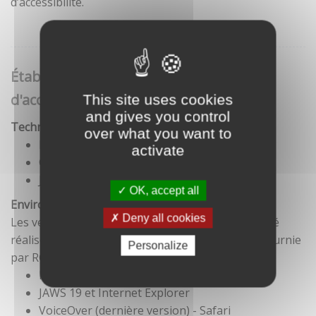
d’accessibilité.
Établissement de cette déclaration
d'accessibilité
This site uses cookies
and gives you control
Technologies utilisées pour la réalisation du site
over what you want to
HTML5
activate
CSS
JavaScript
OK, accept all
Environnement de test
Deny all cookies
Les vérifications de restitution de contenus ont été
réalisées conformément à la base de référence fournie
Personalize
par RGAA 3.
Firefox et NVDA
JAWS 19 et Internet Explorer
VoiceOver (dernière version) - Safari