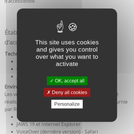
d’accessibilité.
Établissement de cette déclaration
d'accessibilité
This site uses cookies
and gives you control
Technologies utilisées pour la réalisation du site
over what you want to
HTML5
activate
CSS
JavaScript
OK, accept all
Environnement de test
Deny all cookies
Les vérifications de restitution de contenus ont été
réalisées conformément à la base de référence fournie
Personalize
par RGAA 3.
Firefox et NVDA
JAWS 19 et Internet Explorer
VoiceOver (dernière version) - Safari