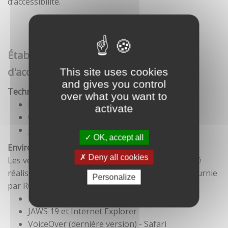
d’accessibilité.
Établissement de cette déclaration
d'accessibilité
This site uses cookies
and gives you control
Technologies utilisées pour la réalisation du site
over what you want to
HTML5
activate
CSS
JavaScript
OK, accept all
Environnement de test
Deny all cookies
Les vérifications de restitution de contenus ont été
réalisées conformément à la base de référence fournie
Personalize
par RGAA 3.
Firefox et NVDA
JAWS 19 et Internet Explorer
VoiceOver (dernière version) - Safari