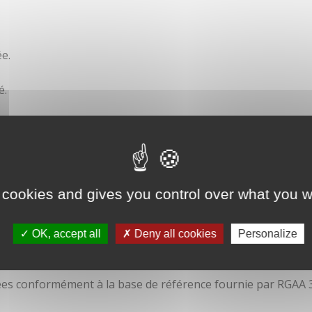
e.
é.
ité
 cookies and gives you control over what you w
OK, accept all
Deny all cookies
Personalize
isées conformément à la base de référence fournie par RGAA 3