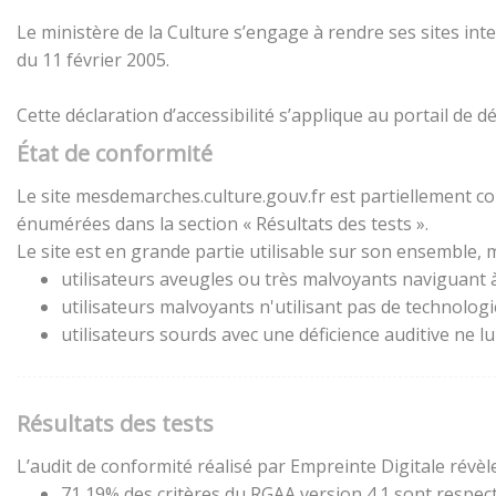
Le ministère de la Culture s’engage à rendre ses sites inte
du 11 février 2005.
Cette déclaration d’accessibilité s’applique au portail de
État de conformité
Le site mesdemarches.culture.gouv.fr est partiellement con
énumérées dans la section « Résultats des tests ».
Le site est en grande partie utilisable sur son ensemble, m
utilisateurs aveugles ou très malvoyants naviguant à 
utilisateurs malvoyants n'utilisant pas de technolog
utilisateurs sourds avec une déficience auditive ne 
Résultats des tests
L’audit de conformité réalisé par Empreinte Digitale révèle
71,19% des critères du RGAA version 4.1 sont respect