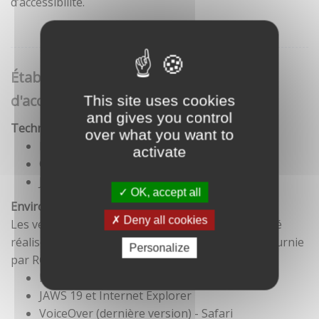
d’accessibilité.
Établissement de cette déclaration
d'accessibilité
This site uses cookies
and gives you control
Technologies utilisées pour la réalisation du site
over what you want to
HTML5
activate
CSS
JavaScript
OK, accept all
Environnement de test
Deny all cookies
Les vérifications de restitution de contenus ont été
réalisées conformément à la base de référence fournie
Personalize
par RGAA 3.
Firefox et NVDA
JAWS 19 et Internet Explorer
VoiceOver (dernière version) - Safari