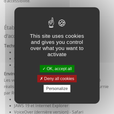
d’accessibilité.
Établissement de cette déclaration
d'accessibilité
This site uses cookies
and gives you control
Technologies utilisées pour la réalisation du site
over what you want to
HTML5
activate
CSS
JavaScript
OK, accept all
Environnement de test
Deny all cookies
Les vérifications de restitution de contenus ont été
réalisées conformément à la base de référence fournie
Personalize
par RGAA 3.
Firefox et NVDA
JAWS 19 et Internet Explorer
VoiceOver (dernière version) - Safari