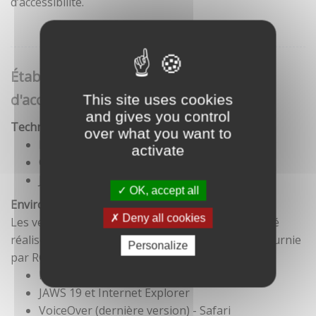
d’accessibilité.
Établissement de cette déclaration
d'accessibilité
This site uses cookies
and gives you control
Technologies utilisées pour la réalisation du site
over what you want to
HTML5
activate
CSS
JavaScript
OK, accept all
Environnement de test
Deny all cookies
Les vérifications de restitution de contenus ont été
réalisées conformément à la base de référence fournie
Personalize
par RGAA 3.
Firefox et NVDA
JAWS 19 et Internet Explorer
VoiceOver (dernière version) - Safari