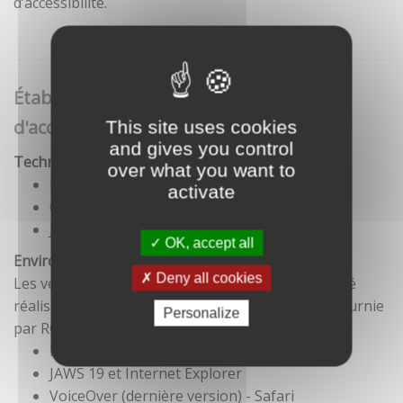
d’accessibilité.
Établissement de cette déclaration
d'accessibilité
This site uses cookies
and gives you control
Technologies utilisées pour la réalisation du site
over what you want to
HTML5
activate
CSS
JavaScript
OK, accept all
Environnement de test
Deny all cookies
Les vérifications de restitution de contenus ont été
réalisées conformément à la base de référence fournie
Personalize
par RGAA 3.
Firefox et NVDA
JAWS 19 et Internet Explorer
VoiceOver (dernière version) - Safari