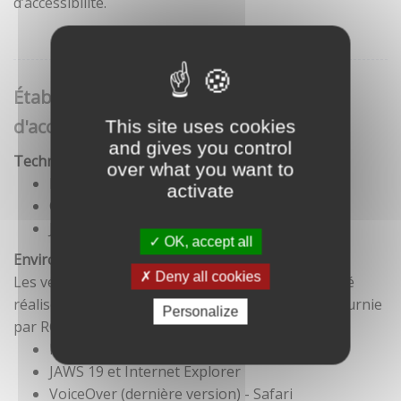
d’accessibilité.
Établissement de cette déclaration
d'accessibilité
This site uses cookies
and gives you control
Technologies utilisées pour la réalisation du site
over what you want to
HTML5
activate
CSS
JavaScript
OK, accept all
Environnement de test
Deny all cookies
Les vérifications de restitution de contenus ont été
réalisées conformément à la base de référence fournie
Personalize
par RGAA 3.
Firefox et NVDA
JAWS 19 et Internet Explorer
VoiceOver (dernière version) - Safari