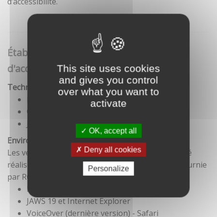
d’accessibilité.
Établissement de cette déclaration
d'accessibilité
This site uses cookies
and gives you control
Technologies utilisées pour la réalisation du site
over what you want to
HTML5
activate
CSS
JavaScript
OK, accept all
Environnement de test
Deny all cookies
Les vérifications de restitution de contenus ont été
réalisées conformément à la base de référence fournie
Personalize
par RGAA 3.
Firefox et NVDA
JAWS 19 et Internet Explorer
VoiceOver (dernière version) - Safari