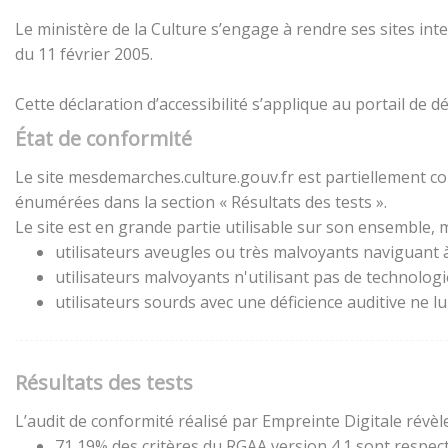
Le ministère de la Culture s’engage à rendre ses sites inte
du 11 février 2005.
Cette déclaration d’accessibilité s’applique au portail de
État de conformité
Le site mesdemarches.culture.gouv.fr est partiellement con
énumérées dans la section « Résultats des tests ».
Le site est en grande partie utilisable sur son ensemble, m
utilisateurs aveugles ou très malvoyants naviguant à 
utilisateurs malvoyants n'utilisant pas de technolog
utilisateurs sourds avec une déficience auditive ne 
Résultats des tests
L’audit de conformité réalisé par Empreinte Digitale révèle
71,19% des critères du RGAA version 4.1 sont respect