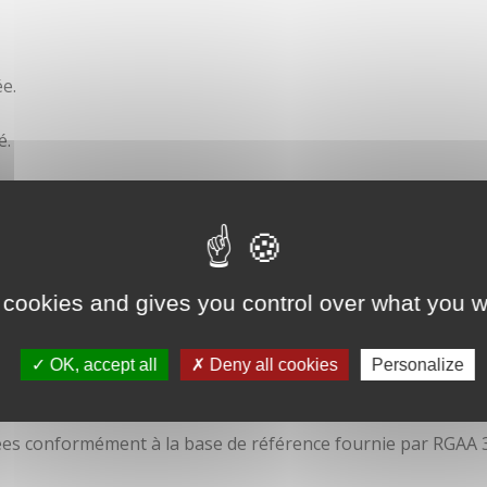
e.
é.
ité
 cookies and gives you control over what you w
OK, accept all
Deny all cookies
Personalize
isées conformément à la base de référence fournie par RGAA 3