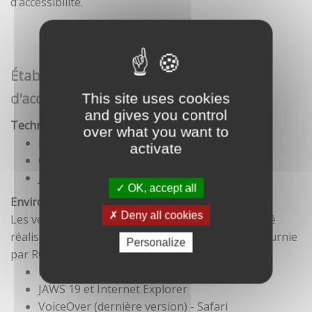
d’accessibilité.
Établissement de cette déclaration
d'accessibilité
This site uses cookies
and gives you control
Technologies utilisées pour la réalisation du site
over what you want to
HTML5
activate
CSS
JavaScript
OK, accept all
Environnement de test
Deny all cookies
Les vérifications de restitution de contenus ont été
réalisées conformément à la base de référence fournie
Personalize
par RGAA 3.
Firefox et NVDA
JAWS 19 et Internet Explorer
VoiceOver (dernière version) - Safari