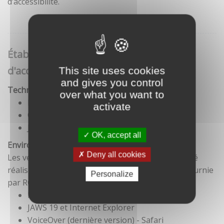
d’accessibilité.
Établissement de cette déclaration
d'accessibilité
This site uses cookies
and gives you control
Technologies utilisées pour la réalisation du site
over what you want to
HTML5
activate
CSS
JavaScript
OK, accept all
Environnement de test
Deny all cookies
Les vérifications de restitution de contenus ont été
réalisées conformément à la base de référence fournie
Personalize
par RGAA 3.
Firefox et NVDA
JAWS 19 et Internet Explorer
VoiceOver (dernière version) - Safari