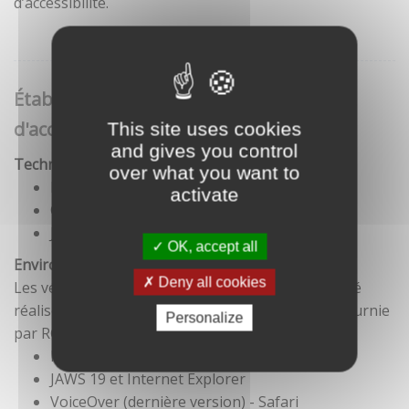
d’accessibilité.
Établissement de cette déclaration
d'accessibilité
This site uses cookies
and gives you control
Technologies utilisées pour la réalisation du site
over what you want to
HTML5
activate
CSS
JavaScript
OK, accept all
Environnement de test
Deny all cookies
Les vérifications de restitution de contenus ont été
réalisées conformément à la base de référence fournie
Personalize
par RGAA 3.
Firefox et NVDA
JAWS 19 et Internet Explorer
VoiceOver (dernière version) - Safari