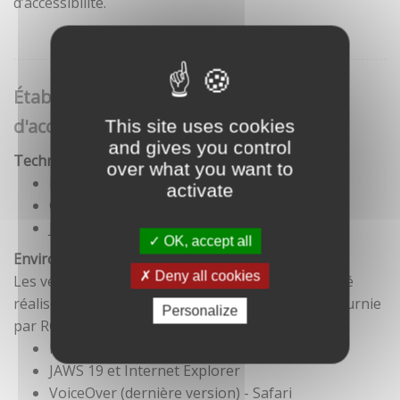
d’accessibilité.
Établissement de cette déclaration
d'accessibilité
This site uses cookies
and gives you control
Technologies utilisées pour la réalisation du site
over what you want to
HTML5
activate
CSS
JavaScript
OK, accept all
Environnement de test
Deny all cookies
Les vérifications de restitution de contenus ont été
réalisées conformément à la base de référence fournie
Personalize
par RGAA 3.
Firefox et NVDA
JAWS 19 et Internet Explorer
VoiceOver (dernière version) - Safari