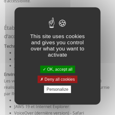
d’accessibilité.
Établissement de cette déclaration
d'accessibilité
This site uses cookies
and gives you control
Technologies utilisées pour la réalisation du site
over what you want to
HTML5
activate
CSS
JavaScript
OK, accept all
Environnement de test
Deny all cookies
Les vérifications de restitution de contenus ont été
réalisées conformément à la base de référence fournie
Personalize
par RGAA 3.
Firefox et NVDA
JAWS 19 et Internet Explorer
VoiceOver (dernière version) - Safari