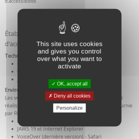
d’accessibilité.
Établissement de cette déclaration
d'accessibilité
This site uses cookies
and gives you control
Technologies utilisées pour la réalisation du site
over what you want to
HTML5
activate
CSS
JavaScript
OK, accept all
Environnement de test
Deny all cookies
Les vérifications de restitution de contenus ont été
réalisées conformément à la base de référence fournie
Personalize
par RGAA 3.
Firefox et NVDA
JAWS 19 et Internet Explorer
VoiceOver (dernière version) - Safari