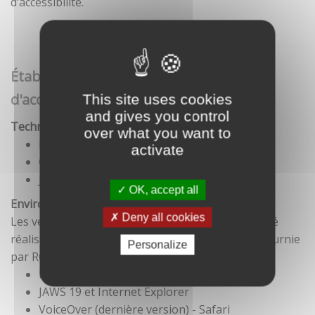
d’accessibilité.
Établissement de cette déclaration
d'accessibilité
This site uses cookies
and gives you control
Technologies utilisées pour la réalisation du site
over what you want to
HTML5
activate
CSS
JavaScript
OK, accept all
Environnement de test
Deny all cookies
Les vérifications de restitution de contenus ont été
réalisées conformément à la base de référence fournie
Personalize
par RGAA 3.
Firefox et NVDA
JAWS 19 et Internet Explorer
VoiceOver (dernière version) - Safari