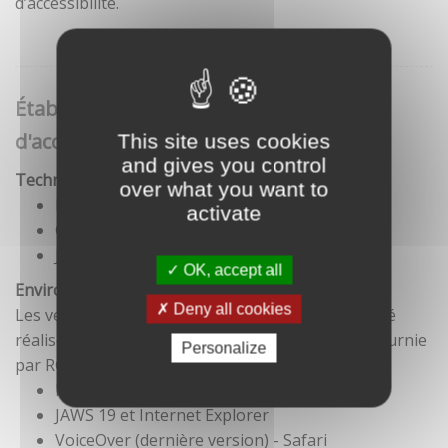
d’accessibilité.
Établissement de cette déclaration
d'accessibilité
This site uses cookies
and gives you control
Technologies utilisées pour la réalisation du site
over what you want to
HTML5
activate
CSS
JavaScript
OK, accept all
Environnement de test
Deny all cookies
Les vérifications de restitution de contenus ont été
réalisées conformément à la base de référence fournie
Personalize
par RGAA 3.
Firefox et NVDA
JAWS 19 et Internet Explorer
VoiceOver (dernière version) - Safari