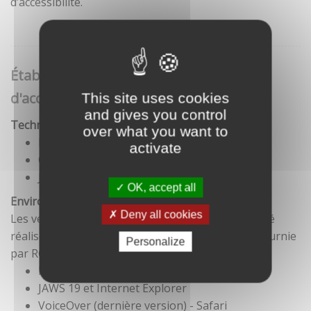
d’accessibilité.
Établissement de cette déclaration
d'accessibilité
This site uses cookies
and gives you control
Technologies utilisées pour la réalisation du site
over what you want to
HTML5
activate
CSS
JavaScript
OK, accept all
Environnement de test
Deny all cookies
Les vérifications de restitution de contenus ont été
réalisées conformément à la base de référence fournie
Personalize
par RGAA 3.
Firefox et NVDA
JAWS 19 et Internet Explorer
VoiceOver (dernière version) - Safari