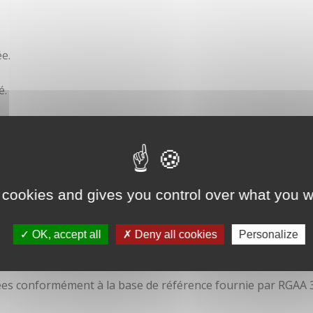
e.
é.
ité
 cookies and gives you control over what you w
OK, accept all
Deny all cookies
Personalize
isées conformément à la base de référence fournie par RGAA 3