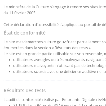
Le ministère de la Culture s’engage à rendre ses sites inte
du 11 février 2005.
Cette déclaration d’accessibilité s’applique au portail de
État de conformité
Le site mesdemarches.culture.gouv.fr est partiellement con
énumérées dans la section « Résultats des tests ».
Le site est en grande partie utilisable sur son ensemble, m
utilisateurs aveugles ou très malvoyants naviguant à 
utilisateurs malvoyants n'utilisant pas de technolog
utilisateurs sourds avec une déficience auditive ne 
Résultats des tests
L’audit de conformité réalisé par Empreinte Digitale révèle
71,19% des critères du RGAA version 4.1 sont respect