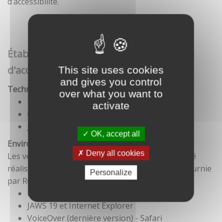
d’accessibilité.
Établissement de cette déclaration
d'accessibilité
This site uses cookies
and gives you control
Technologies utilisées pour la réalisation du site
over what you want to
HTML5
activate
CSS
JavaScript
OK, accept all
Environnement de test
Deny all cookies
Les vérifications de restitution de contenus ont été
réalisées conformément à la base de référence fournie
Personalize
par RGAA 3.
Firefox et NVDA
JAWS 19 et Internet Explorer
VoiceOver (dernière version) - Safari