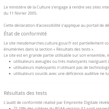
Le ministère de la Culture s’engage à rendre ses sites inte
du 11 février 2005.
Cette déclaration d’accessibilité s’applique au portail de
État de conformité
Le site mesdemarches.culture.gouv.fr est partiellement con
énumérées dans la section « Résultats des tests ».
Le site est en grande partie utilisable sur son ensemble, m
utilisateurs aveugles ou très malvoyants naviguant à 
utilisateurs malvoyants n'utilisant pas de technolog
utilisateurs sourds avec une déficience auditive ne 
Résultats des tests
L’audit de conformité réalisé par Empreinte Digitale révèle
71,19% des critères du RGAA version 4.1 sont respect