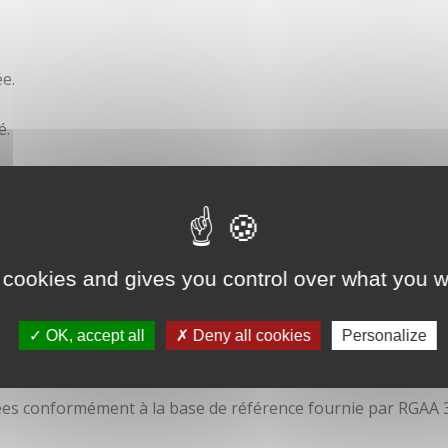
e.
é.
ité
 cookies and gives you control over what you w
OK, accept all
Deny all cookies
Personalize
isées conformément à la base de référence fournie par RGAA 3