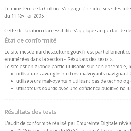
Le ministère de la Culture s’engage à rendre ses sites inte
du 11 février 2005.
Cette déclaration d’accessibilité s’applique au portail de
État de conformité
Le site mesdemarches.culture.gouv.fr est partiellement con
énumérées dans la section « Résultats des tests ».
Le site est en grande partie utilisable sur son ensemble, m
utilisateurs aveugles ou très malvoyants naviguant à 
utilisateurs malvoyants n'utilisant pas de technolog
utilisateurs sourds avec une déficience auditive ne 
Résultats des tests
L’audit de conformité réalisé par Empreinte Digitale révèle
71,19% des critères du RGAA version 4.1 sont respect