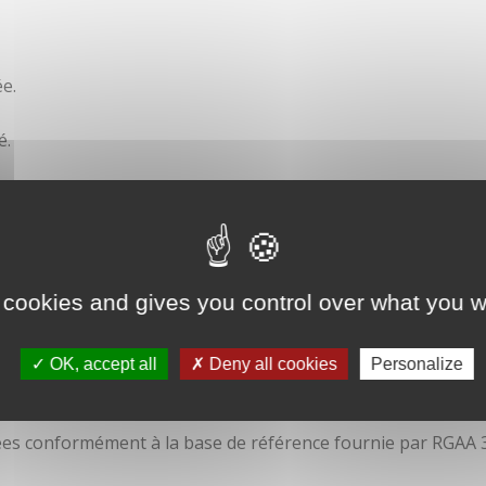
e.
é.
ité
 cookies and gives you control over what you w
OK, accept all
Deny all cookies
Personalize
isées conformément à la base de référence fournie par RGAA 3