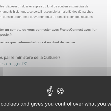
tée, déposer un dossier auprès du fond de soutien aux médias de
onuments historiques, ce portail rassemble la majorité des démarches
scrit dans le programme gouvernemental de simplification des relations
réer un compte
ou vous connecter avec FranceConnect avec l'un
poste.fr.
ctes que l'administration est en droit de vérifier.
par le ministère de la Culture ?
hes-en-ligne
.
 cookies and gives you control over what you w