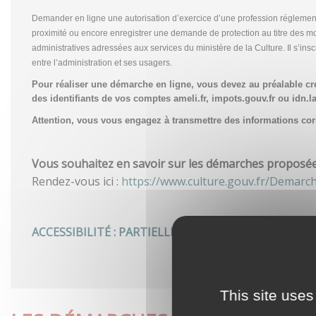
Demander en ligne une autorisation d’exercice d’une profession réglemen
proximité ou encore enregistrer une demande de protection au titre des m
administratives adressées aux services du ministère de la Culture. Il s’in
entre l’administration et ses usagers.
Pour réaliser une démarche en ligne, vous devez au préalable c
des identifiants de vos comptes ameli.fr, impots.gouv.fr ou idn.la
Attention, vous vous engagez à transmettre des informations corre
Vous souhaitez en savoir sur les démarches proposées 
Rendez-vous ici :
https://www.culture.gouv.fr/Demarc
ACCESSIBILITÉ : PARTIELLEMENT CONFORME
This site uses