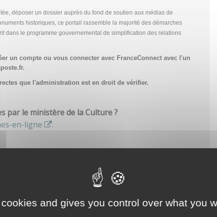
tée, déposer un dossier auprès du fond de soutien aux médias de
onuments historiques, ce portail rassemble la majorité des démarches
scrit dans le programme gouvernemental de simplification des relations
réer un compte
ou vous connecter avec FranceConnect avec l'un
poste.fr.
ctes que l'administration est en droit de vérifier.
par le ministère de la Culture ?
hes-en-ligne
.
 cookies and gives you control over what you w