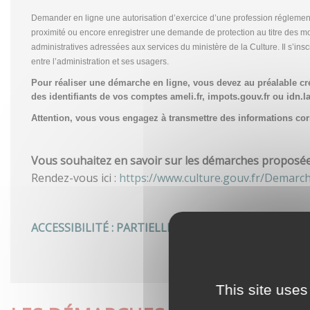
Demander en ligne une autorisation d’exercice d’une profession réglemen
proximité ou encore enregistrer une demande de protection au titre des m
administratives adressées aux services du ministère de la Culture. Il s’in
entre l’administration et ses usagers.
Pour réaliser une démarche en ligne, vous devez au préalable c
des identifiants de vos comptes ameli.fr, impots.gouv.fr ou idn.la
Attention, vous vous engagez à transmettre des informations corre
Vous souhaitez en savoir sur les démarches proposées 
Rendez-vous ici :
https://www.culture.gouv.fr/Demarc
ACCESSIBILITÉ : PARTIELLEMENT CONFORME
This site uses