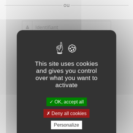
ou
Mot de passe
Je crée mon
This site uses cookies
oublié ?
compte
and gives you control
Connexion
over what you want to
activate
OK, accept all
Deny all cookies
Personalize