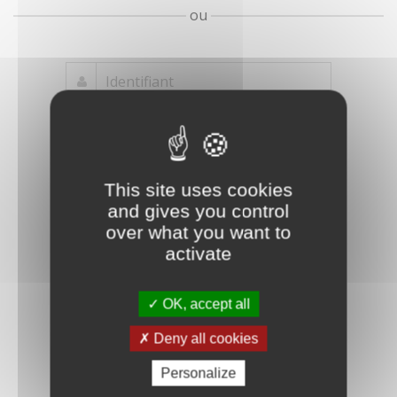
ou
Mot de passe
Je crée mon
This site uses cookies
oublié ?
compte
and gives you control
Connexion
over what you want to
activate
OK, accept all
Deny all cookies
Personalize