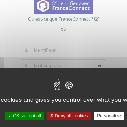
Qu'est-ce que FranceConnect ?
ou
Mot de passe
Je crée mon
oublié ?
compte
Connexion
 cookies and gives you control over what you w
OK, accept all
Deny all cookies
Personalize