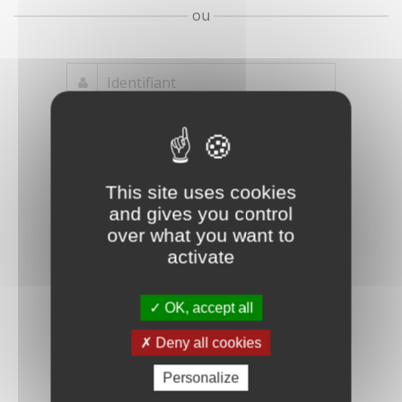
ou
Mot de passe
Je crée mon
This site uses cookies
oublié ?
compte
and gives you control
Connexion
over what you want to
activate
OK, accept all
Deny all cookies
Personalize