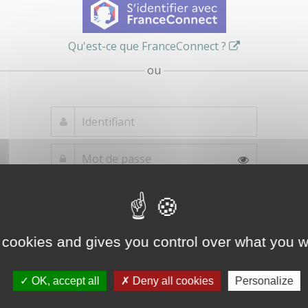
Qu'est-ce que FranceConnect ?
ou
Mot de passe
Je crée mon
oublié ?
compte
Connexion
 cookies and gives you control over what you w
OK, accept all
Deny all cookies
Personalize