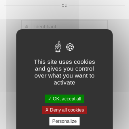
ou
Mot de passe
Je crée mon
This site uses cookies
oublié ?
compte
and gives you control
Connexion
over what you want to
activate
OK, accept all
Deny all cookies
Personalize