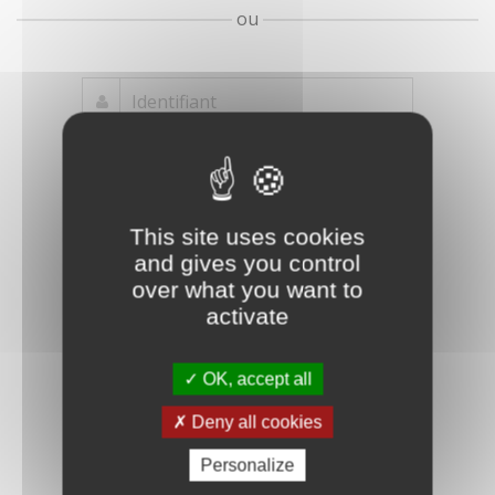
ou
Mot de passe
Je crée mon
This site uses cookies
oublié ?
compte
and gives you control
Connexion
over what you want to
activate
OK, accept all
Deny all cookies
Personalize