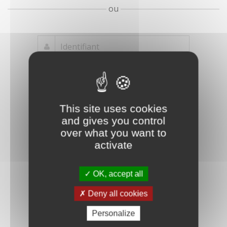
ou
Mot de passe
Je crée mon
This site uses cookies
oublié ?
compte
and gives you control
Connexion
over what you want to
activate
OK, accept all
Deny all cookies
Personalize