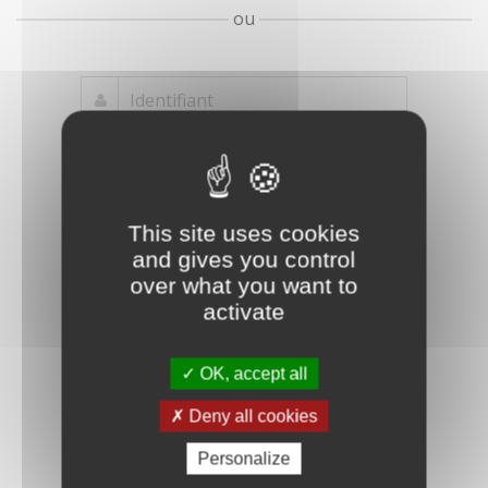
ou
Mot de passe
Je crée mon
This site uses cookies
oublié ?
compte
and gives you control
Connexion
over what you want to
activate
OK, accept all
Deny all cookies
Personalize