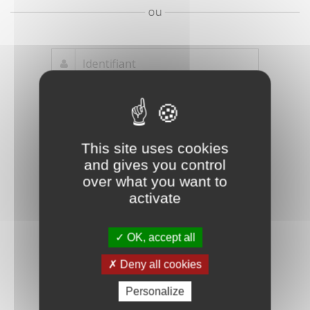
ou
Mot de passe
Je crée mon
This site uses cookies
oublié ?
compte
and gives you control
Connexion
over what you want to
activate
OK, accept all
Deny all cookies
Personalize