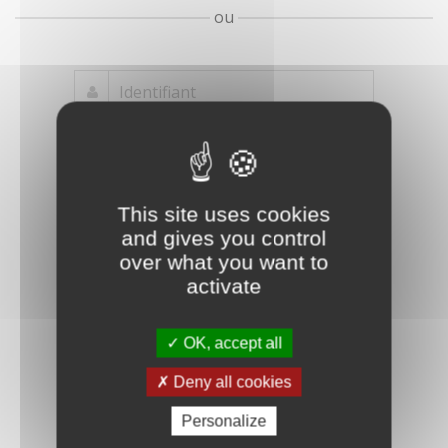
ou
Mot de passe
Je crée mon
This site uses cookies
oublié ?
compte
and gives you control
Connexion
over what you want to
activate
OK, accept all
Deny all cookies
Personalize