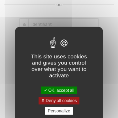
ou
Mot de passe
Je crée mon
This site uses cookies
oublié ?
compte
and gives you control
Connexion
over what you want to
activate
OK, accept all
Deny all cookies
Personalize