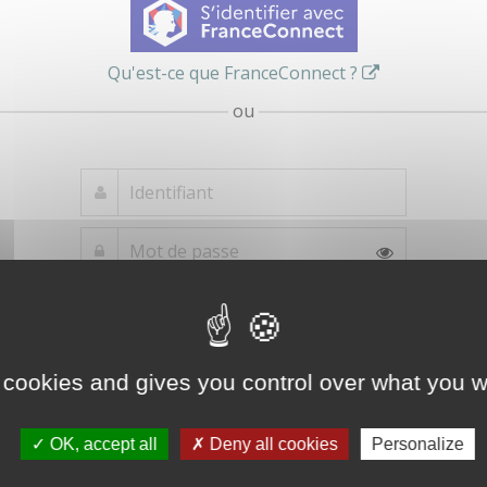
Qu'est-ce que FranceConnect ?
ou
Mot de passe
Je crée mon
oublié ?
compte
Connexion
 cookies and gives you control over what you w
OK, accept all
Deny all cookies
Personalize