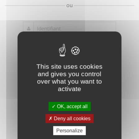
ou
Mot de passe
Je crée mon
This site uses cookies
oublié ?
compte
and gives you control
Connexion
over what you want to
activate
OK, accept all
Deny all cookies
Personalize